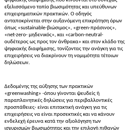
ψηφιακής διαφήμισης που κινούνται στο συνεχώς 
εξελισσόμενο τοπίο βιωσιμότητας και υπεύθυνων 
επιχειρηματικών πρακτικών. Ο οδηγός 
ανταποκρίνεται στην αυξανόμενη επικράτηση όρων 
όπως «sustainable-βιώσιμος», «green-πράσινος», 
«net-zero- μηδενικός», και «carbon-neutral- 
ουδέτερος ως προς τον άνθρακα» και στον κλάδο της 
ψηφιακής διαφήμισης, τονίζοντας την ανάγκη για τις 
επιχειρήσεις να διακρίνουν τη νομιμότητα τέτοιων 
δηλώσεων.
Δεδομένης της αύξησης των πρακτικών 
«greenwashing» -όπου γίνονται ψευδείς ή 
παραπλανητικές δηλώσεις για περιβαλλοντικές 
προσπάθειες- είναι επιτακτική ανάγκη για τις 
επιχειρήσεις να είναι προσεκτικές και να κάνουν 
ενδελεχή έρευνα κατά την αξιολόγηση των 
ισχυρισμών βιωσιμότητας και την επιλογή πιθανών 